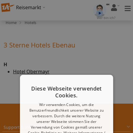
Reisemarkt
Wer bin ich?
Home
Hotels
3 Sterne Hotels Ebenau
H
Hotel Obermayr
Diese Webseite verwendet
Cookies.
Wir verwenden Cookies, um die
Benutzerfreundlichkeit unserer Website zu
verbessern. Durch die weitere Nutzung
unserer Webseite stimmen Sie der
Support & Impressum
Verwendung von Cookies gemäß unserer
Cookie-Richtlinie zu.
Weitere Informationen /