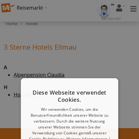
Reisemarkt
Wer bin ich?
Home
Hotels
3 Sterne Hotels Ellmau
A
Alpenpension Claudia
H
Diese Webseite verwendet
Hochfilzer
Cookies.
Wir verwenden Cookies, um die
Benutzerfreundlichkeit unserer Website zu
verbessern. Durch die weitere Nutzung
unserer Webseite stimmen Sie der
Verwendung von Cookies gemäß unserer
Cookie-Richtlinie zu.
Weitere Informationen /