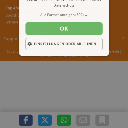
Datenschutz
Top 4 Sterne Hotels
Alle Partner anzeigen
(602) →
Sporthotel Ellmau
weitere 4 Sterne Hotels
OK
Support & Impressum
EINSTELLUNGEN ODER ABLEHNEN
Copyright © 2000 - 2026 1A-Infosysteme.de | Content by: 1A-Reisemarkt.de |
07.08.2026
| CFo: No|PATH ( 1.166)