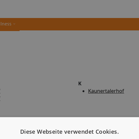
llness
K
f
Kaunertalerhof
f
Diese Webseite verwendet Cookies.