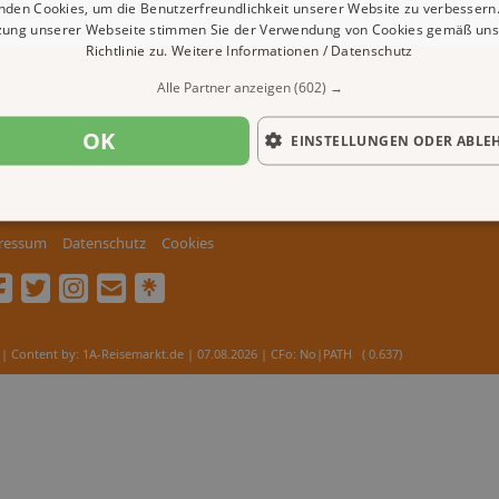
nden Cookies, um die Benutzerfreundlichkeit unserer Website zu verbessern.
zung unserer Webseite stimmen Sie der Verwendung von Cookies gemäß uns
Richtlinie zu.
Weitere Informationen / Datenschutz
Alle Partner anzeigen
(602) →
OK
EINSTELLUNGEN ODER ABLE
ressum
Datenschutz
Cookies
| Content by: 1A-Reisemarkt.de | 07.08.2026
| CFo: No|PATH ( 0.637)