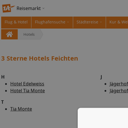
Reisemarkt
Flug & Hotel
Flughafensuche
Städtereise
Kur & We
Hotels
3 Sterne Hotels Feichten
H
J
Hotel Edelweiss
Jägerho
Hotel Tia Monte
Jägerho
T
Tia Monte