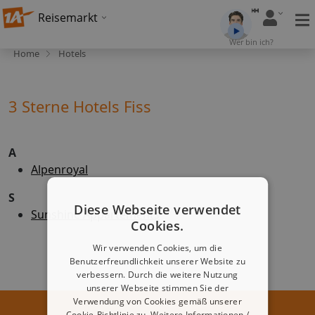
Reisemarkt
Wer bin ich?
Home
Hotels
3 Sterne Hotels Fiss
A
Alpenroyal
S
Diese Webseite verwendet
Sunshine Appartements
Cookies.
Wir verwenden Cookies, um die
Benutzerfreundlichkeit unserer Website zu
verbessern. Durch die weitere Nutzung
unserer Webseite stimmen Sie der
Verwendung von Cookies gemäß unserer
Cookie-Richtlinie zu.
Weitere Informationen /