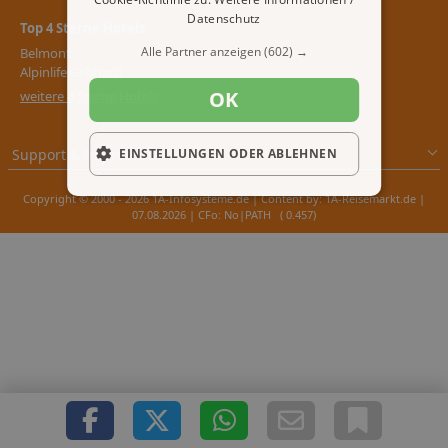
Datenschutz
Top 4 Sterne Hotels
Alle Partner anzeigen
(602) →
Belmont
Alpinlife Gebhard
OK
weitere 4 Sterne Hotels
Support & Impressum
EINSTELLUNGEN ODER ABLEHNEN
Copyright © 2000 - 2026 1A-Infosysteme.de | Content by: 1A-Reisemarkt.de |
07.08.2026
| CFo: No|PATH ( 0.457)