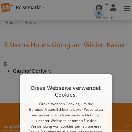
Reisemarkt
Wer bin ich?
Home
Hotels
3 Sterne Hotels Going am Wilden Kaiser
G
Gasthof Dorfwirt
Diese Webseite verwendet
Cookies.
Wir verwenden Cookies, um die
Benutzerfreundlichkeit unserer Website zu
verbessern. Durch die weitere Nutzung
unserer Webseite stimmen Sie der
Support & Impressum
Verwendung von Cookies gemäß unserer
Cookie-Richtlinie zu.
Weitere Informationen /