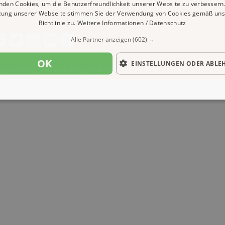
nden Cookies, um die Benutzerfreundlichkeit unserer Website zu verbessern.
zung unserer Webseite stimmen Sie der Verwendung von Cookies gemäß uns
ressum
Datenschutz
Cookies
Richtlinie zu.
Weitere Informationen / Datenschutz
Alle Partner anzeigen
(602) →
OK
EINSTELLUNGEN ODER ABLE
| Content by: 1A-Reisemarkt.de | 07.08.2026
| CFo: No|PATH ( 0.461)