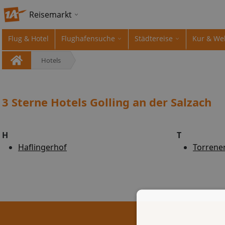
Reisemarkt
Flug & Hotel
Flughafensuche
Städtereise
Kur & We
Hotels
3 Sterne Hotels Golling an der Salzach
H
T
Haflingerhof
Torrene