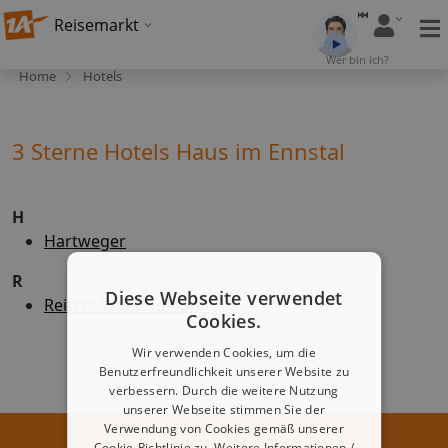
Reisemarkt
Wer bin ich?
Home
Hotels
3 Sterne Hotels Haus im Ennstal
H
Hartweger
R
Diese Webseite verwendet
Reiters Wohlfühlhotel
Cookies.
Wir verwenden Cookies, um die
Benutzerfreundlichkeit unserer Website zu
verbessern. Durch die weitere Nutzung
unserer Webseite stimmen Sie der
Verwendung von Cookies gemäß unserer
Cookie-Richtlinie zu.
Weitere Informationen /