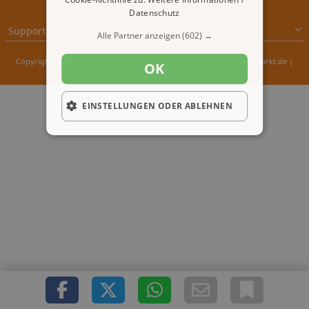
Datenschutz
Support & Impressum
Alle Partner anzeigen
(602) →
Copyright © 2000 - 2026 1A-Infosysteme.de | Content by: 1A-Reisemarkt.de |
OK
08.08.2026
| CFo: No|PATH ( 0.479)
EINSTELLUNGEN ODER ABLEHNEN