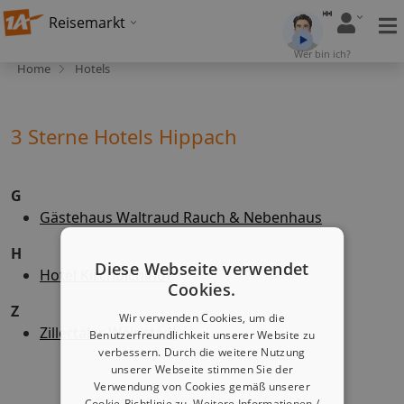
Reisemarkt
Wer bin ich?
Home
Hotels
3 Sterne Hotels Hippach
G
Gästehaus Waltraud Rauch & Nebenhaus
H
Diese Webseite verwendet
Hotel Kirchbichlhof
Cookies.
Z
Wir verwenden Cookies, um die
Zillertaler Weinstadl
Benutzerfreundlichkeit unserer Website zu
verbessern. Durch die weitere Nutzung
unserer Webseite stimmen Sie der
Verwendung von Cookies gemäß unserer
Cookie-Richtlinie zu.
Weitere Informationen /