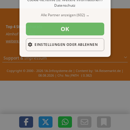
Datenschutz
Alle Partner anzeigen
(602) →
Top 4 Sterne Hotels
OK
Almhof Roswitha
weitere 4 Sterne Hotels
EINSTELLUNGEN ODER ABLEHNEN
Support & Impressum
Copyright © 2000 - 2026 1A-Infosysteme.de | Content by: 1A-Reisemarkt.de |
08.08.2026
| CFo: No|PATH ( 0.382)