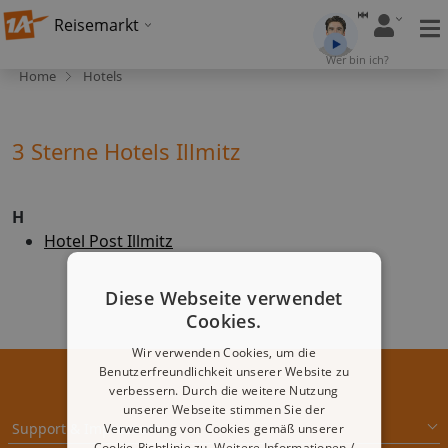
Reisemarkt
Wer bin ich?
Home
Hotels
3 Sterne Hotels Illmitz
H
Hotel Post Illmitz
Diese Webseite verwendet
Cookies.
Wir verwenden Cookies, um die
Benutzerfreundlichkeit unserer Website zu
verbessern. Durch die weitere Nutzung
unserer Webseite stimmen Sie der
Support & Impressum
Verwendung von Cookies gemäß unserer
Cookie-Richtlinie zu.
Weitere Informationen /