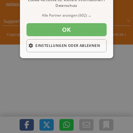
weitere 5 Sterne Hotels
weitere 4 Sterne Hotels
Datenschutz
Alle Partner anzeigen
(602) →
Support & Impressum
OK
Copyright © 2000 - 2026 1A-Infosysteme.de | Content by: 1A-Reisemarkt.de |
06.08.2026
| CFo: No|PATH ( 0.400)
EINSTELLUNGEN ODER ABLEHNEN