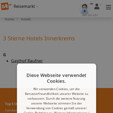
Reisemarkt
Wer bin ich?
Home
Hotels
3 Sterne Hotels Innerkrems
G
Gasthof Raufner
Diese Webseite verwendet
Cookies.
Wir verwenden Cookies, um die
Benutzerfreundlichkeit unserer Website zu
verbessern. Durch die weitere Nutzung
unserer Webseite stimmen Sie der
Top 5 Sterne Hotels
Top 4 Sterne Hotels
Verwendung von Cookies gemäß unserer
Familienhotel Berghof
Frühauf
Cookie-Richtlinie zu.
Weitere Informationen /