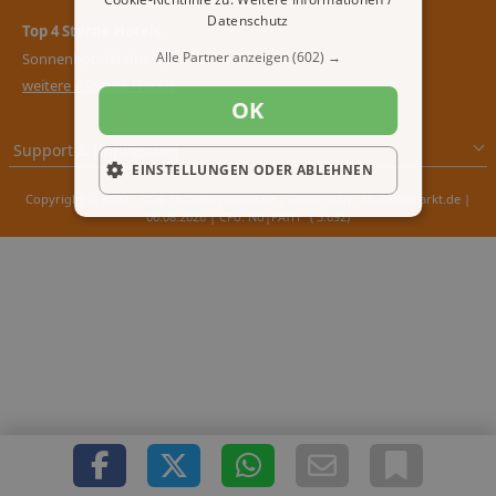
Datenschutz
Top 4 Sterne Hotels
Alle Partner anzeigen
(602) →
Sonnenhotel Hafnersee
weitere 4 Sterne Hotels
OK
Support & Impressum
EINSTELLUNGEN ODER ABLEHNEN
Copyright © 2000 - 2026 1A-Infosysteme.de | Content by: 1A-Reisemarkt.de |
06.08.2026
| CFo: No|PATH ( 3.692)