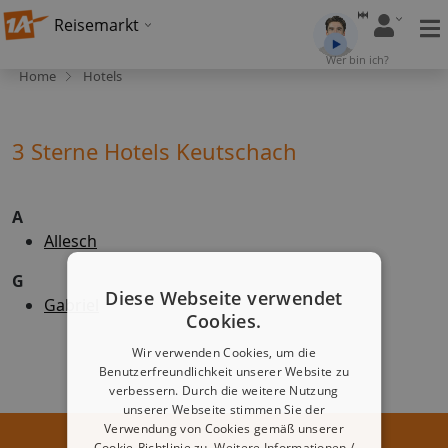
Reisemarkt
Wer bin ich?
Home
Hotels
3 Sterne Hotels Keutschach
A
Allesch
G
Diese Webseite verwendet
Gabriel
Cookies.
Wir verwenden Cookies, um die
Benutzerfreundlichkeit unserer Website zu
verbessern. Durch die weitere Nutzung
unserer Webseite stimmen Sie der
Verwendung von Cookies gemäß unserer
Cookie-Richtlinie zu.
Weitere Informationen /