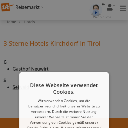
Reisemarkt
Wer bin ich?
Home
Hotels
3 Sterne Hotels Kirchdorf in Tirol
G
Gasthof Neuwirt
S
Diese Webseite verwendet
Seiwald
Cookies.
Wir verwenden Cookies, um die
Benutzerfreundlichkeit unserer Website zu
verbessern. Durch die weitere Nutzung
unserer Webseite stimmen Sie der
Verwendung von Cookies gemäß unserer
Cookie-Richtlinie zu.
Weitere Informationen /