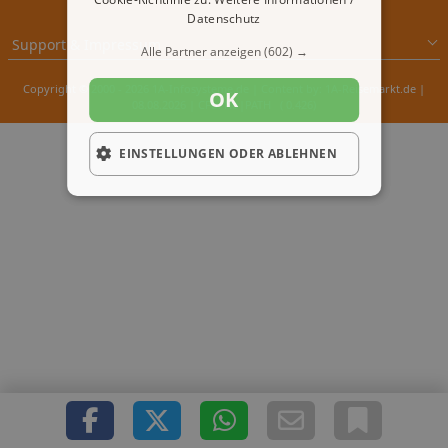
Datenschutz
Support & Impressum
Alle Partner anzeigen
(602) →
Copyright © 2000 - 2026 1A-Infosysteme.de | Content by: 1A-Reisemarkt.de |
OK
08.08.2026
| CFo: No|PATH ( 0.426)
EINSTELLUNGEN ODER ABLEHNEN