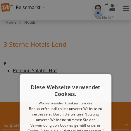
Reisemarkt
Wer bin ich?
Home
Hotels
3 Sterne Hotels Lend
P
Pension Salater-Hof
Diese Webseite verwendet
Cookies.
Wir verwenden Cookies, um die
Benutzerfreundlichkeit unserer Website zu
verbessern. Durch die weitere Nutzung
unserer Webseite stimmen Sie der
Support & Impressum
Verwendung von Cookies gemäß unserer
Cookie-Richtlinie zu.
Weitere Informationen /