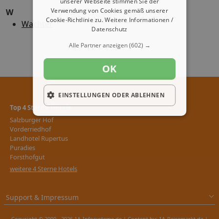
unserer Webseite stimmen Sie der
Verwendung von Cookies gemäß unserer
W
Cookie-Richtlinie zu.
Weitere Informationen /
Wachter
Datenschutz
Alle Partner anzeigen
(602) →
OK
EINSTELLUNGEN ODER ABLEHNEN
Top 4 Sterne Hotels
Salzburger Hof
Vorderriedhof
Landhotel Rupertus
Puradies
Forsthofgut
weitere 4 Sterne Hotels
Support & Impressum
Copyright © 2000 - 2026 1A-Infosysteme.de | Content by: 1A-Reisemarkt.de |