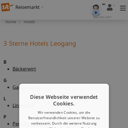
Reisemarkt
Wer bin ich?
Home
Hotels
3 Sterne Hotels Leogang
B
Bäckerwirt
G
Garni Hutter
Diese Webseite verwendet
L
Cookies.
Lindenhof
Wir verwenden Cookies, um die
P
Benutzerfreundlichkeit unserer Website zu
Pension Tannenhof
verbessern. Durch die weitere Nutzung