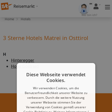
Reisemarkt
Wer bin ich?
Home
Hotels
3 Sterne Hotels Matrei in Osttirol
H
Hinteregger
Hotel Goldried
Diese Webseite verwendet
Cookies.
Wir verwenden Cookies, um die
Benutzerfreundlichkeit unserer Website zu
verbessern. Durch die weitere Nutzung
unserer Webseite stimmen Sie der
Verwendung von Cookies gemäß unserer
Cookie-Richtlinie zu.
Weitere Informationen /