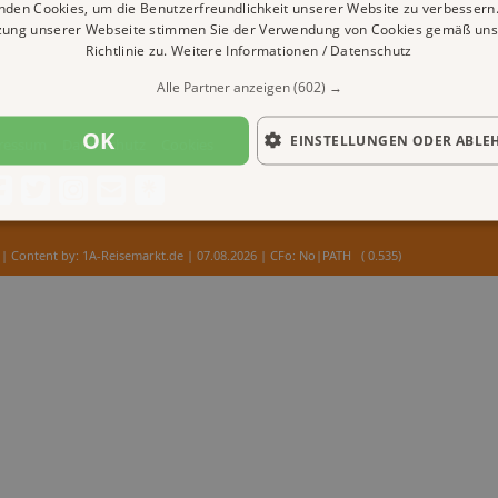
nden Cookies, um die Benutzerfreundlichkeit unserer Website zu verbessern.
zung unserer Webseite stimmen Sie der Verwendung von Cookies gemäß uns
Richtlinie zu.
Weitere Informationen / Datenschutz
Alle Partner anzeigen
(602) →
OK
EINSTELLUNGEN ODER ABLE
ressum
Datenschutz
Cookies
| Content by: 1A-Reisemarkt.de | 07.08.2026
| CFo: No|PATH ( 0.535)