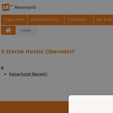
Reisemarkt
Flug & Hotel
Flughafensuche
Städtereise
Kur & We
Hotels
3 Sterne Hotels Oberndorf
K
Kaiserhotel Neuwirt