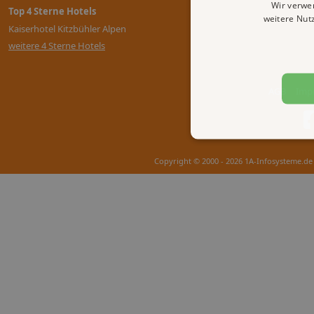
Wir verwe
Top 4 Sterne Hotels
weitere Nut
Kaiserhotel Kitzbühler Alpen
weitere 4 Sterne Hotels
AGB
Imp
Copyright © 2000 - 2026 1A-Infosysteme.de 