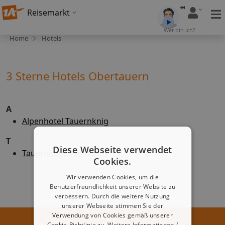
Reisemarkt
Wer bin ich?
Home
Hotels
3 Sterne Hotels Obertauern
A
Alpenhotel Tauernknig
T
Diese Webseite verwendet
Tauernhaus Wisenegg
Cookies.
Wir verwenden Cookies, um die
Benutzerfreundlichkeit unserer Website zu
verbessern. Durch die weitere Nutzung
unserer Webseite stimmen Sie der
Verwendung von Cookies gemäß unserer
Cookie-Richtlinie zu.
Weitere Informationen /