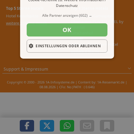
Datenschutz
Top 5 Sterne Hotels
Top 4 Sterne Hotels
Alle Partner anzeigen
(602) →
Hotel Kesselspitze
Apparthotel Gamsspitzl
Obertauern PLACESHOTEL by
weitere 5 Sterne Hotels
Valamar
OK
Latschenhof
Steiner
Valamar Obertauern Hotel
EINSTELLUNGEN ODER ABLEHNEN
weitere 4 Sterne Hotels
Support & Impressum
Copyright © 2000 - 2026 1A-Infosysteme.de | Content by: 1A-Reisemarkt.de |
08.08.2026
| CFo: No|PATH ( 0.646)