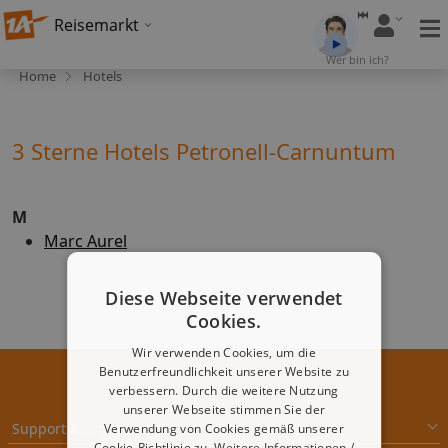
Reisemarkt
Wer bin ich?
Home
Hotels
3 Sterne Hotels Petronell-Carnuntum
M
Marc Aurel
Diese Webseite verwendet
Cookies.
Wir verwenden Cookies, um die
Benutzerfreundlichkeit unserer Website zu
verbessern. Durch die weitere Nutzung
unserer Webseite stimmen Sie der
Support & Impressum
Verwendung von Cookies gemäß unserer
Cookie-Richtlinie zu.
Weitere Informationen /