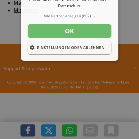
Mariandl's
Datenschutz
Mitterwirt
Alle Partner anzeigen
(602) →
OK
EINSTELLUNGEN ODER ABLEHNEN
Support & Impressum
Copyright © 2000 - 2026 1A-Infosysteme.de | Content by: 1A-Reisemarkt.de |
06.08.2026
| CFo: No|PATH ( 0.508)