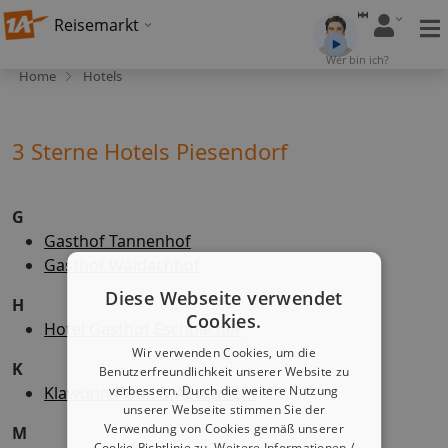
Reisemarkt
Wer bin ich?
Home
Hotels
3 Sterne Hotels Piesendorf
G
Gasthof Tannenhof
Gasthof Waidachhof
Diese Webseite verwendet
H
Cookies.
Hotel Gasthof Eschbacher
Wir verwenden Cookies, um die
K
Benutzerfreundlichkeit unserer Website zu
Klawunn Hotel & Apartment
verbessern. Durch die weitere Nutzung
unserer Webseite stimmen Sie der
Verwendung von Cookies gemäß unserer
M
Cookie-Richtlinie zu.
Weitere Informationen /