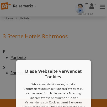
Reisemarkt
Wer bin ich?
Home
Hotels
3 Sterne Hotels Rohrmoos
P
Pariente
S
Diese Webseite verwendet
Sonneck Hotel-Restaurant
Cookies.
Wir verwenden Cookies, um die
Benutzerfreundlichkeit unserer Website zu
verbessern. Durch die weitere Nutzung
unserer Webseite stimmen Sie der
Verwendung von Cookies gemäß unserer
Cookie-Richtlinie zu.
Weitere Informationen /