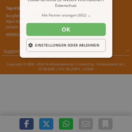
Datenschutz
Top 4 Sterne Hotels
Alle Partner anzeigen
(602) →
Burgfellnerhof
Alpin Style Hotel Erzherzog
Johann
OK
weitere 4 Sterne Hotels
EINSTELLUNGEN ODER ABLEHNEN
Support & Impressum
Copyright © 2000 - 2026 1A-Infosysteme.de | Content by: 1A-Reisemarkt.de |
07.08.2026
| CFo: No|PATH ( 0.564)