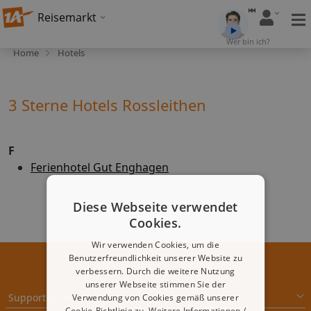
Reisemarkt
Wer bin ich?
Home
Hotels
3 Sterne Hotels Rossleithen
F
Ferienhotel Gut Enghagen
Diese Webseite verwendet
Cookies.
Wir verwenden Cookies, um die
Benutzerfreundlichkeit unserer Website zu
verbessern. Durch die weitere Nutzung
unserer Webseite stimmen Sie der
Support & Impressum
Verwendung von Cookies gemäß unserer
Cookie-Richtlinie zu.
Weitere Informationen /