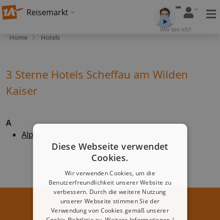
Reisemarkt
Wer bin ich?
Home
Hotels
3 Sterne Hotels Scheffau am Wilden
Kaiser
A
Alpin
Diese Webseite verwendet
Cookies.
Wir verwenden Cookies, um die
Benutzerfreundlichkeit unserer Website zu
verbessern. Durch die weitere Nutzung
unserer Webseite stimmen Sie der
Verwendung von Cookies gemäß unserer
Cookie-Richtlinie zu.
Weitere Informationen /