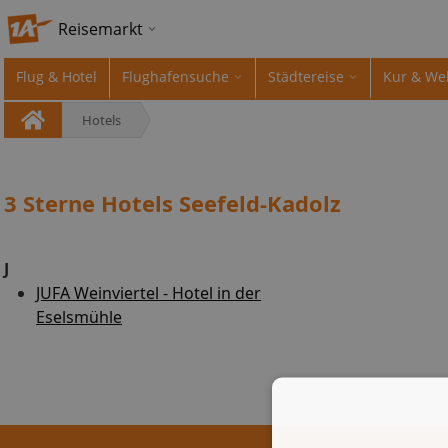
Reisemarkt
Flug & Hotel
Flughafensuche
Städtereise
Kur & We
Hotels
3 Sterne Hotels Seefeld-Kadolz
J
JUFA Weinviertel - Hotel in der
Eselsmühle