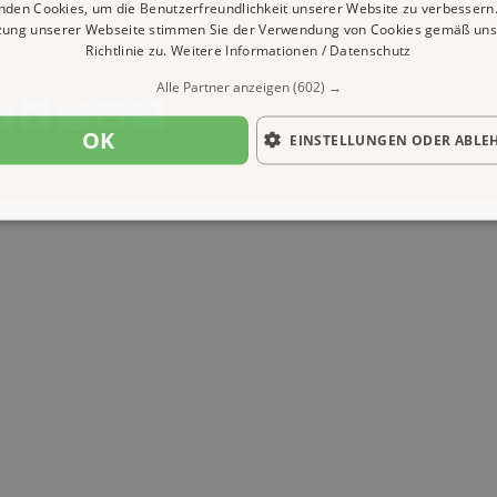
nden Cookies, um die Benutzerfreundlichkeit unserer Website zu verbessern.
zung unserer Webseite stimmen Sie der Verwendung von Cookies gemäß uns
Richtlinie zu.
Weitere Informationen / Datenschutz
ressum
Datenschutz
Cookies
Alle Partner anzeigen
(602) →
OK
EINSTELLUNGEN ODER ABLE
| Content by: 1A-Reisemarkt.de | 08.08.2026
| CFo: No|PATH ( 0.463)