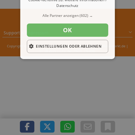
Datenschutz
Alle Partner anzeigen
(602) →
OK
Support & Impressum
Copyright © 2000 - 2026 1A-Infosysteme.de | Content by: 1A-Reisemarkt.de |
EINSTELLUNGEN ODER ABLEHNEN
07.08.2026
| CFo: No|PATH ( 0.498)