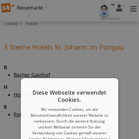
Reisemarkt
Wer bin ich?
Home
Hotels
3 Sterne Hotels St. Johann im Pongau
B
Bacher Gasthof
H
Diese Webseite verwendet
Hotel Hahnbaum
Cookies.
R
Wir verwenden Cookies, um die
Rothirsch
Benutzerfreundlichkeit unserer Website zu
verbessern. Durch die weitere Nutzung
unserer Webseite stimmen Sie der
Verwendung von Cookies gemäß unserer
Cookie-Richtlinie zu.
Weitere Informationen /