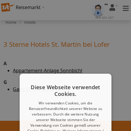
Reisemarkt
Wer bin ich?
Home
Hotels
3 Sterne Hotels St. Martin bei Lofer
A
Appartement-Anlage Sonnbichl
G
Diese Webseite verwendet
Gasthof Bad Hochmoos
Cookies.
Wir verwenden Cookies, um die
Benutzerfreundlichkeit unserer Website zu
verbessern. Durch die weitere Nutzung
unserer Webseite stimmen Sie der
Verwendung von Cookies gemäß unserer
Cookie-Richtlinie zu.
Weitere Informationen /