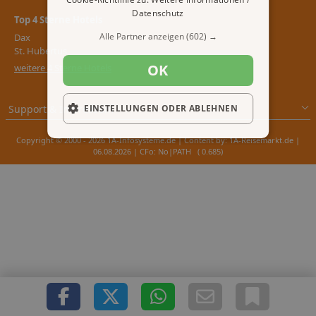
Datenschutz
Top 4 Sterne Hotels
Alle Partner anzeigen
(602) →
Dax
St. Hubertus
OK
weitere 4 Sterne Hotels
Support & Impressum
EINSTELLUNGEN ODER ABLEHNEN
Copyright © 2000 - 2026 1A-Infosysteme.de | Content by: 1A-Reisemarkt.de |
06.08.2026
| CFo: No|PATH ( 0.685)