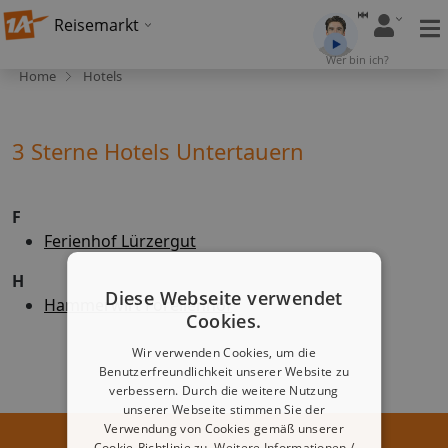
Reisemarkt
Wer bin ich?
Home
Hotels
3 Sterne Hotels Untertauern
F
Ferienhof Lürzergut
H
Diese Webseite verwendet
Hammerwirt Forellenhof
Cookies.
Wir verwenden Cookies, um die
Benutzerfreundlichkeit unserer Website zu
verbessern. Durch die weitere Nutzung
unserer Webseite stimmen Sie der
Verwendung von Cookies gemäß unserer
Cookie-Richtlinie zu.
Weitere Informationen /