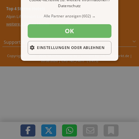
Datenschutz
Top 4 Sterne Hotels
Alle Partner anzeigen
(602) →
Alpin Life Resort Lürzerhof
weitere 4 Sterne Hotels
OK
Support & Impressum
EINSTELLUNGEN ODER ABLEHNEN
Copyright © 2000 - 2026 1A-Infosysteme.de | Content by: 1A-Reisemarkt.de |
09.08.2026
| CFo: No|PATH ( 0.415)