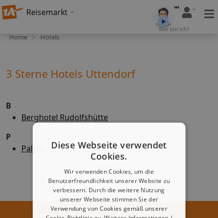
Reisemarkt
Wer bin ich?
Home
Hotels
3 Sterne Hotels Uttendorf
B
Berghotel Rudolfshütte
P
Diese Webseite verwendet
Paletti
Cookies.
Wir verwenden Cookies, um die
Benutzerfreundlichkeit unserer Website zu
verbessern. Durch die weitere Nutzung
unserer Webseite stimmen Sie der
Verwendung von Cookies gemäß unserer
Cookie-Richtlinie zu.
Weitere Informationen /