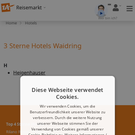
Reisemarkt
Wer bin ich?
Home
Hotels
3 Sterne Hotels Waidring
H
Heigenhauser
Diese Webseite verwendet
Cookies.
Wir verwenden Cookies, um die
Benutzerfreundlichkeit unserer Website zu
verbessern. Durch die weitere Nutzung
unserer Webseite stimmen Sie der
Top 4 Sterne Hotels
Verwendung von Cookies gemäß unserer
Rilano Resort Steinplatte
Cookie-Richtlinie zu.
Weitere Informationen /