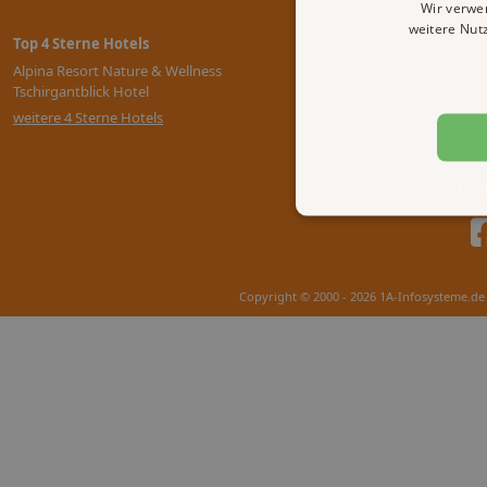
Wir verwe
weitere Nut
Top 4 Sterne Hotels
Alpina Resort Nature & Wellness
Tschirgantblick Hotel
weitere 4 Sterne Hotels
AGB
Imp
Copyright © 2000 - 2026 1A-Infosysteme.de 