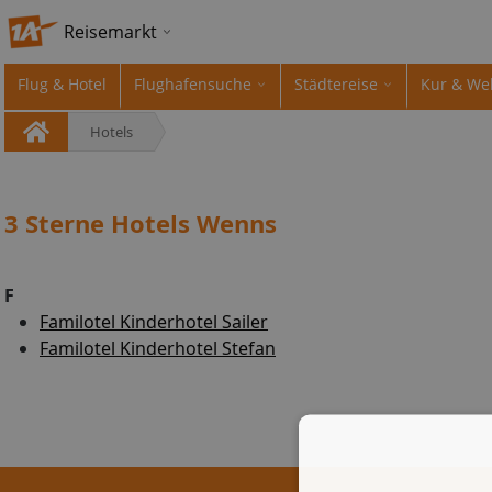
Reisemarkt
Flug & Hotel
Flughafensuche
Städtereise
Kur & We
Hotels
3 Sterne Hotels Wenns
F
Familotel Kinderhotel Sailer
Familotel Kinderhotel Stefan