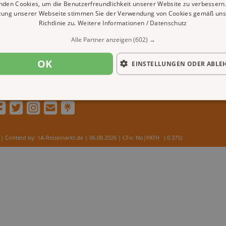
nden Cookies, um die Benutzerfreundlichkeit unserer Website zu verbessern.
zung unserer Webseite stimmen Sie der Verwendung von Cookies gemäß uns
Richtlinie zu.
Weitere Informationen / Datenschutz
Alle Partner anzeigen
(602) →
OK
EINSTELLUNGEN ODER ABLE
ressum
Datenschutz
Cookies
| Content by: 1A-Reisemarkt.de | 06.08.2026
| CFo: No|PATH ( 0.375)