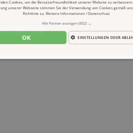
nden Cookies, um die Benutzerfreundlichkeit unserer Website zu verbessern.
zung unserer Webseite stimmen Sie der Verwendung von Cookies gemäß uns
Richtlinie zu.
Weitere Informationen / Datenschutz
ressum
Datenschutz
Cookies
Alle Partner anzeigen
(602) →
OK
EINSTELLUNGEN ODER ABLE
| Content by: 1A-Reisemarkt.de | 06.08.2026
| CFo: No|PATH ( 0.446)