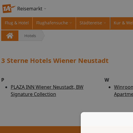
Reisemarkt
Flug & Hotel
Flughafensuche
Städtereise
Kur & We
Hotels
3 Sterne Hotels Wiener Neustadt
P
W
PLAZA INN Wiener Neustadt, BW
Winroom
Signature Collection
Apartme