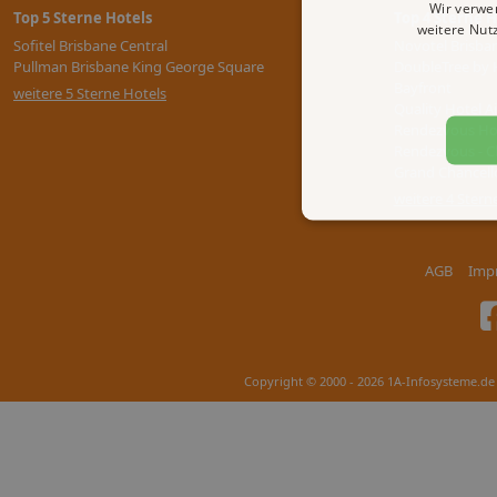
Wir verwe
Top 5 Sterne Hotels
Top 4 Sterne H
weitere Nut
Sofitel Brisbane Central
Novotel Brisba
Pullman Brisbane King George Square
DoubleTree by H
Bayfront
weitere 5 Sterne Hotels
Quality Hotel A
Rendezvous Hot
Rendezvous - Cl
Grand Chancell
weitere 4 Stern
AGB
Imp
Copyright © 2000 - 2026 1A-Infosysteme.de 