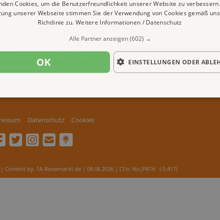
nden Cookies, um die Benutzerfreundlichkeit unserer Website zu verbessern.
otels
zung unserer Webseite stimmen Sie der Verwendung von Cookies gemäß uns
ne
Richtlinie zu.
Weitere Informationen / Datenschutz
ilton San Francisco Airport North
Alle Partner anzeigen
(602) →
irport International
el Brisbane Anzac Square (ex:
OK
EINSTELLUNGEN ODER ABLE
arion Collection)
or Brisbane
e Hotels
ressum
Datenschutz
Cookies
| Content by: 1A-Reisemarkt.de | 08.08.2026
| CFo: No|PATH ( 0.417)