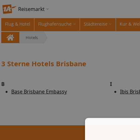
Reisemarkt
Flug & Hotel
Flughafensuche
Städtereise
Kur & We
Hotels
3 Sterne Hotels Brisbane
B
I
Base Brisbane Embassy
Ibis Bri