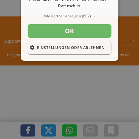
Datenschutz
Alle Partner anzeigen
(602) →
OK
Support & Impressum
EINSTELLUNGEN ODER ABLEHNEN
Copyright © 2000 - 2026 1A-Infosysteme.de | Content by: 1A-Reisemarkt.de |
06.08.2026
| CFo: No|PATH ( 0.361)