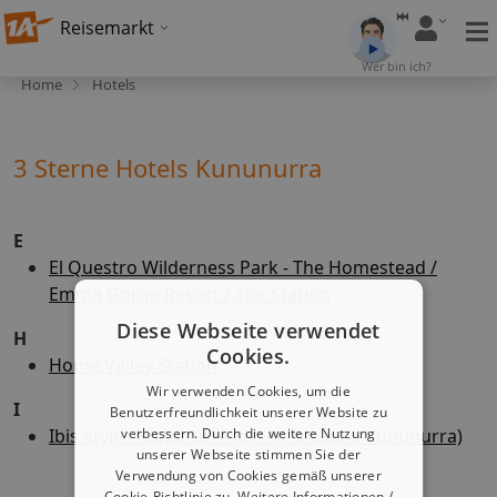
Reisemarkt
Wer bin ich?
Home
Hotels
3 Sterne Hotels Kununurra
E
El Questro Wilderness Park - The Homestead /
Emma Gorge Resort / The Station
Diese Webseite verwendet
H
Cookies.
Home Valley Station
Wir verwenden Cookies, um die
I
Benutzerfreundlichkeit unserer Website zu
Ibis Styles Kununurra (ex: All Seasons Kununurra)
verbessern. Durch die weitere Nutzung
unserer Webseite stimmen Sie der
Verwendung von Cookies gemäß unserer
Cookie-Richtlinie zu.
Weitere Informationen /