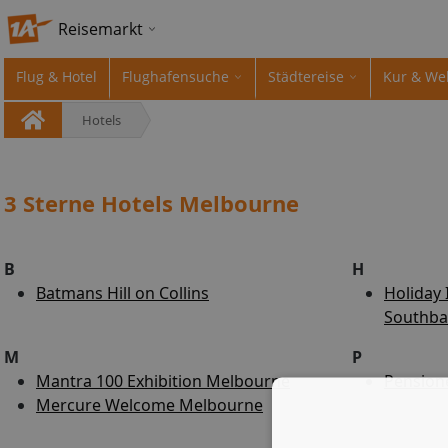
Reisemarkt
Flug & Hotel
Flughafensuche
Städtereise
Kur & We
Hotels
3 Sterne Hotels Melbourne
B
H
Batmans Hill on Collins
Holiday
Southb
M
P
Mantra 100 Exhibition Melbourne
Pensione
Mercure Welcome Melbourne