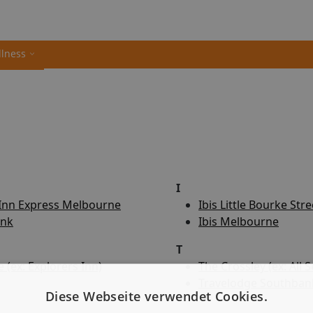
llness
I
 Inn Express Melbourne
Ibis Little Bourke Stre
ank
Ibis Melbourne
T
 (ex: Explorers Inn)
The Crossley (ex: All 
Travelodge Southban
Diese Webseite verwendet Cookies.