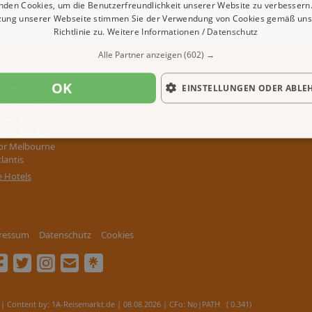
nden Cookies, um die Benutzerfreundlichkeit unserer Website zu verbessern.
zung unserer Webseite stimmen Sie der Verwendung von Cookies gemäß uns
Richtlinie zu.
Weitere Informationen / Datenschutz
Alle Partner anzeigen
(602) →
OK
EINSTELLUNGEN ODER ABLE
otels
Park Melbourne
rne on Collins
rne St Kilda
or Melbourne
lantis
e Hotels
ressum
Datenschutz
Cookies
| Content by: 1A-Reisemarkt.de | 08.08.2026
| CFo: No|PATH ( 0.341)