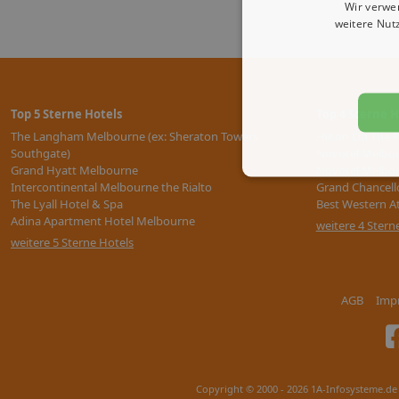
Wir verwe
weitere Nut
Top 5 Sterne Hotels
Top 4 Sterne H
The Langham Melbourne (ex: Sheraton Towers
Hilton On The 
Southgate)
Novotel Melbou
Grand Hyatt Melbourne
Novotel Melbou
Intercontinental Melbourne the Rialto
Grand Chancell
The Lyall Hotel & Spa
Best Western At
Adina Apartment Hotel Melbourne
weitere 4 Stern
weitere 5 Sterne Hotels
AGB
Imp
Copyright © 2000 - 2026 1A-Infosysteme.de 