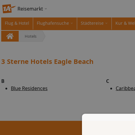
Reisemarkt
Flug & Hotel
Flughafensuche
Städtereise
Kur & We
Hotels
3 Sterne Hotels Eagle Beach
B
C
Blue Residences
Caribbea