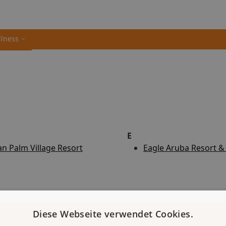
llness
E
n Palm Village Resort
Eagle Aruba Resort &
Diese Webseite verwendet Cookies.