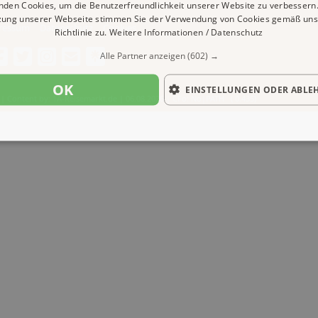
nden Cookies, um die Benutzerfreundlichkeit unserer Website zu verbessern.
zung unserer Webseite stimmen Sie der Verwendung von Cookies gemäß uns
ressum
Datenschutz
Cookies
Richtlinie zu.
Weitere Informationen / Datenschutz
Alle Partner anzeigen
(602) →
OK
EINSTELLUNGEN ODER ABLE
| Content by: 1A-Reisemarkt.de | 06.08.2026
| CFo: No|PATH ( 0.435)