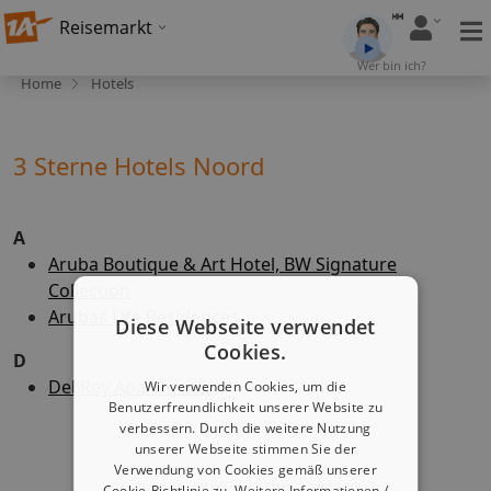
Reisemarkt
Wer bin ich?
Home
Hotels
3 Sterne Hotels Noord
A
Aruba Boutique & Art Hotel, BW Signature
Collection
Arubas Life Residences
Diese Webseite verwendet
Cookies.
D
Del Rey Apartments
Wir verwenden Cookies, um die
Benutzerfreundlichkeit unserer Website zu
verbessern. Durch die weitere Nutzung
unserer Webseite stimmen Sie der
Verwendung von Cookies gemäß unserer
Cookie-Richtlinie zu.
Weitere Informationen /