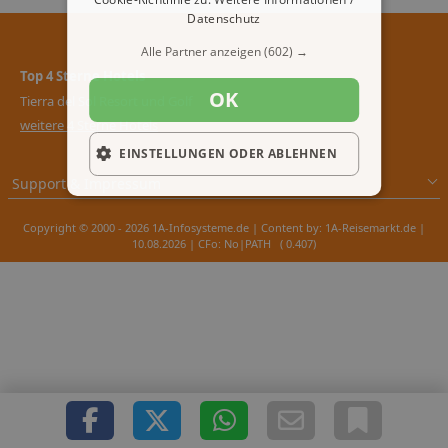
Datenschutz
Alle Partner anzeigen
(602) →
Top 4 Sterne Hotels
OK
Tierra del Sol Resort und Golf
weitere 4 Sterne Hotels
EINSTELLUNGEN ODER ABLEHNEN
Support & Impressum
Copyright © 2000 - 2026 1A-Infosysteme.de | Content by: 1A-Reisemarkt.de |
10.08.2026
| CFo: No|PATH ( 0.407)