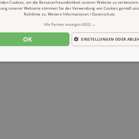
nden Cookies, um die Benutzerfreundlichkeit unserer Website zu verbessern.
zung unserer Webseite stimmen Sie der Verwendung von Cookies gemäß uns
ressum
Datenschutz
Cookies
Richtlinie zu.
Weitere Informationen / Datenschutz
Alle Partner anzeigen
(602) →
OK
EINSTELLUNGEN ODER ABLE
| Content by: 1A-Reisemarkt.de | 07.08.2026
| CFo: No|PATH ( 2.496)