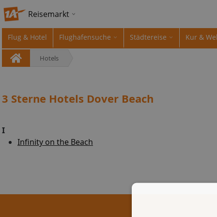
Reisemarkt
Flug & Hotel
Flughafensuche
Städtereise
Kur & We
Hotels
3 Sterne Hotels Dover Beach
I
Infinity on the Beach