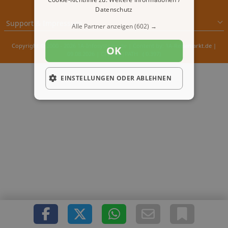
Datenschutz
Support & Impressum
Alle Partner anzeigen
(602) →
Copyright © 2000 - 2026 1A-Infosysteme.de | Content by: 1A-Reisemarkt.de |
OK
09.08.2026
| CFo: No|PATH ( 0.397)
EINSTELLUNGEN ODER ABLEHNEN