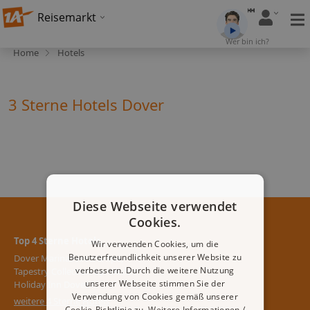
Reisemarkt
Wer bin ich?
Home
Hotels
3 Sterne Hotels Dover
Diese Webseite verwendet
Cookies.
Top 4 Sterne Hotels
Wir verwenden Cookies, um die
Benutzerfreundlichkeit unserer Website zu
Dover Marina Hotel & Spa,
verbessern. Durch die weitere Nutzung
Tapestry Collection by Hilton
unserer Webseite stimmen Sie der
Holiday Inn Dover
Verwendung von Cookies gemäß unserer
weitere 4 Sterne Hotels
Cookie-Richtlinie zu.
Weitere Informationen /