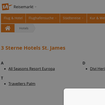
Reisemarkt
Flug & Hotel
Flughafensuche
Städtereise
Kur & We
Hotels
3 Sterne Hotels St. James
A
D
All Seasons Resort Europa
Divi Her
T
Travellers Palm