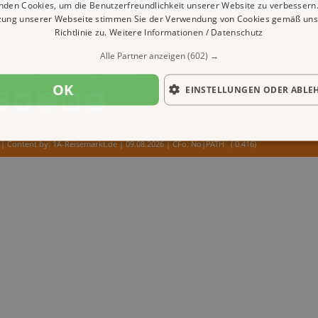
nden Cookies, um die Benutzerfreundlichkeit unserer Website zu verbessern.
zung unserer Webseite stimmen Sie der Verwendung von Cookies gemäß uns
Richtlinie zu.
Weitere Informationen / Datenschutz
Alle Partner anzeigen
(602) →
ressum
Datenschutz
Cookies
OK
EINSTELLUNGEN ODER ABLE
| Content by: 1A-Reisemarkt.de | 09.08.2026
| CFo: No|PATH ( 0.416)