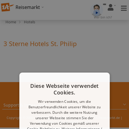
Reisemarkt
Wer bin ich?
Home
Hotels
3 Sterne Hotels St. Philip
Diese Webseite verwendet
Cookies.
Wir verwenden Cookies, um die
Support & Impressum
Benutzerfreundlichkeit unserer Website zu
verbessern. Durch die weitere Nutzung
Copyright © 2000 - 2026 1A-Infosysteme.de | Content by: 1A-Reisemarkt.de |
unserer Webseite stimmen Sie der
08.08.2026
| CFo: No|PATH ( 0.372)
Verwendung von Cookies gemäß unserer
Cookie-Richtlinie zu.
Weitere Informationen /