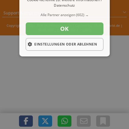
Datenschutz
Support & Impressum
Alle Partner anzeigen
(602) →
Copyright © 2000 - 2026 1A-Infosysteme.de | Content by: 1A-Reisemarkt.de |
OK
06.08.2026
| CFo: No|PATH ( 0.397)
EINSTELLUNGEN ODER ABLEHNEN