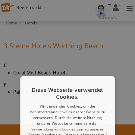
Reisemarkt
Wer bin ich?
Home
Hotels
3 Sterne Hotels Worthing Beach
C
Coral Mist Beach Hotel
P
Diese Webseite verwendet
Palm Garden Hotel
Cookies.
Wir verwenden Cookies, um die
Benutzerfreundlichkeit unserer Website zu
verbessern. Durch die weitere Nutzung
unserer Webseite stimmen Sie der
Verwendung von Cookies gemäß unserer
Cookie-Richtlinie zu.
Weitere Informationen /