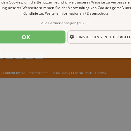
nden Cookies, um die Benutzerfreundlichkeit unserer Website zu verbessern.
zung unserer Webseite stimmen Sie der Verwendung von Cookies gemäß uns
Richtlinie zu.
Weitere Informationen / Datenschutz
Alle Partner anzeigen
(602) →
OK
EINSTELLUNGEN ODER ABLE
ressum
Datenschutz
Cookies
| Content by: 1A-Reisemarkt.de | 07.08.2026
| CFo: No|PATH ( 0.385)