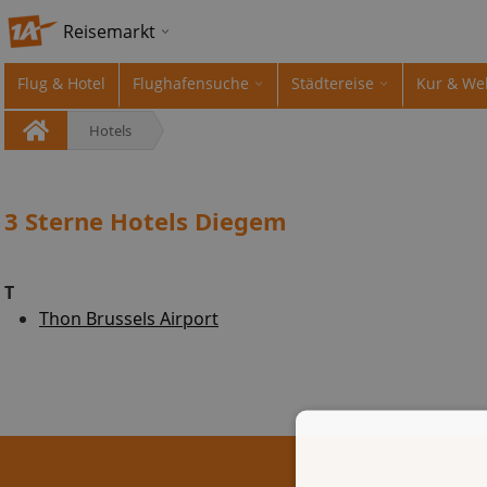
Reisemarkt
Flug & Hotel
Flughafensuche
Städtereise
Kur & We
Hotels
3 Sterne Hotels Diegem
T
Thon Brussels Airport