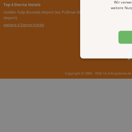
Wir verwe
Top 4 Sterne Hotels
weitere Nut
Golden Tulip Brussels Airport (ex: Pullman Brussels
Airport)
weitere 4 Sterne Hotels
AGB
Imp
Copyright © 2000 - 2026 1A-Infosysteme.de 