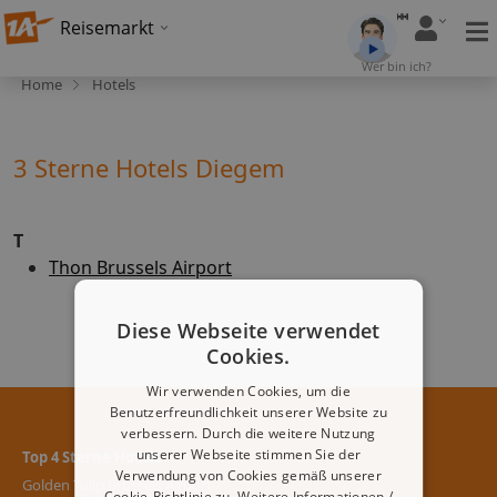
Reisemarkt
Wer bin ich?
Home
Hotels
3 Sterne Hotels Diegem
T
Thon Brussels Airport
Diese Webseite verwendet
Cookies.
Wir verwenden Cookies, um die
Benutzerfreundlichkeit unserer Website zu
verbessern. Durch die weitere Nutzung
unserer Webseite stimmen Sie der
Top 4 Sterne Hotels
Verwendung von Cookies gemäß unserer
Golden Tulip Brussels Airport
Cookie-Richtlinie zu.
Weitere Informationen /