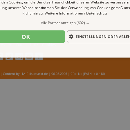
nden Cookies, um die Benutzerfreundlichkeit unserer Website zu verbessern.
zung unserer Webseite stimmen Sie der Verwendung von Cookies gemäß uns
Richtlinie zu.
Weitere Informationen / Datenschutz
Alle Partner anzeigen
(602) →
OK
EINSTELLUNGEN ODER ABLE
ressum
Datenschutz
Cookies
| Content by: 1A-Reisemarkt.de | 06.08.2026
| CFo: No|PATH ( 0.418)