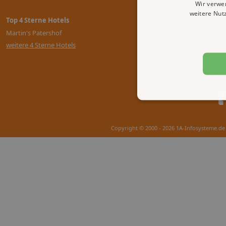
Wir verwe
weitere Nut
Top 4 Sterne Hotels
Martin's Patershof
weitere 4 Sterne Hotels
AGB
Imp
Copyright © 2000 - 2026 1A-Infosysteme.de 