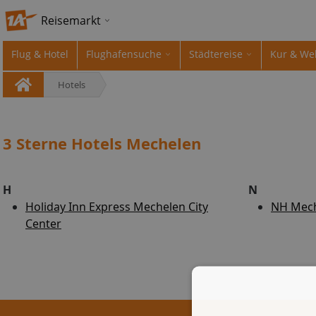
Reisemarkt
Flug & Hotel
Flughafensuche
Städtereise
Kur & We
Hotels
3 Sterne Hotels Mechelen
H
N
Holiday Inn Express Mechelen City
NH Mec
Center