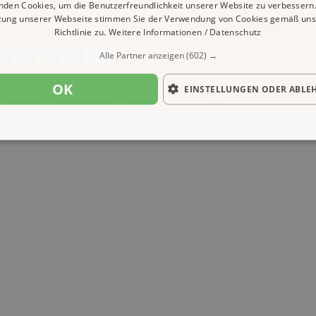
nden Cookies, um die Benutzerfreundlichkeit unserer Website zu verbessern.
zung unserer Webseite stimmen Sie der Verwendung von Cookies gemäß uns
ressum
Datenschutz
Cookies
Richtlinie zu.
Weitere Informationen / Datenschutz
Alle Partner anzeigen
(602) →
OK
EINSTELLUNGEN ODER ABLE
| Content by: 1A-Reisemarkt.de | 06.08.2026
| CFo: No|PATH ( 0.385)