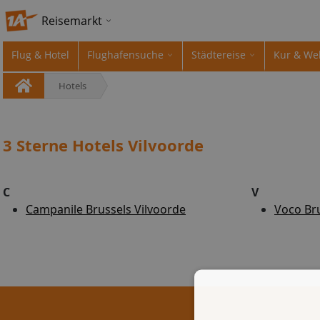
Reisemarkt
Flug & Hotel
Flughafensuche
Städtereise
Kur & We
Hotels
3 Sterne Hotels Vilvoorde
C
V
Campanile Brussels Vilvoorde
Voco Bru