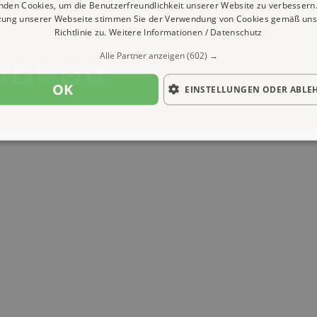
nden Cookies, um die Benutzerfreundlichkeit unserer Website zu verbessern.
zung unserer Webseite stimmen Sie der Verwendung von Cookies gemäß uns
Richtlinie zu.
Weitere Informationen / Datenschutz
ressum
Datenschutz
Cookies
Alle Partner anzeigen
(602) →
OK
EINSTELLUNGEN ODER ABLE
| Content by: 1A-Reisemarkt.de | 07.08.2026
| CFo: No|PATH ( 0.434)