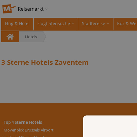
Reisemarkt
Flug & Hotel
Flughafensuche
Städtereise
Kur & We
Hotels
3 Sterne Hotels Zaventem
Top 4 Sterne Hotels
Movenpick Brussels Airport