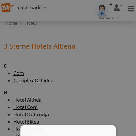
Reisemarkt
Wer bin ich?
Home
Hotels
3 Sterne Hotels Albena
C
Com
Complex Orhidea
H
Hotel Althea
Hotel Com
Hotel Dobrudja
Hotel Elitsa
Hotel Kaliopa