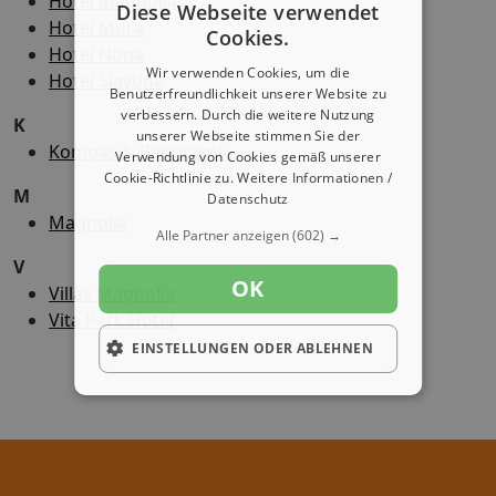
Hotel Magnolia
Diese Webseite verwendet
Hotel Mura
Cookies.
Hotel Nona
Wir verwenden Cookies, um die
Hotel Slavuna
Benutzerfreundlichkeit unserer Website zu
verbessern. Durch die weitere Nutzung
K
unserer Webseite stimmen Sie der
Kompas & Panorama
Verwendung von Cookies gemäß unserer
Cookie-Richtlinie zu.
Weitere Informationen /
M
Datenschutz
Magnolia
Alle Partner anzeigen
(602) →
V
OK
Villas Magnolia
Vita Park Hotel
EINSTELLUNGEN ODER ABLEHNEN