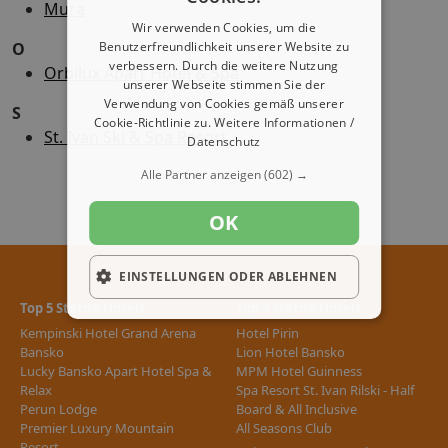
Mura
Wir verwenden Cookies, um die
O
Benutzerfreundlichkeit unserer Website zu
verbessern. Durch die weitere Nutzung
Orbilux Apart Hotel & Spa
unserer Webseite stimmen Sie der
Verwendung von Cookies gemäß unserer
S
Cookie-Richtlinie zu.
Weitere Informationen /
St. Ivan Ski & Spa Resort
Datenschutz
Alle Partner anzeigen
(602) →
OK
EINSTELLUNGEN ODER ABLEHNEN
Top 5 Sterne Hotels
Top 4 Sterne Hotels
Kempinski Hotel Grand Arena
Hotel Pirin
Bansko
Lion Hotel Bansko
Lucky Bansko Apart Hotel Spa &
MPM Hotel Guinness
Relax
Spa Resort St. Ivan Rilski - Half
Perun Lodge
Board & All Inclusive
Premier Luxury Mountain
All Seasons Club
Resort