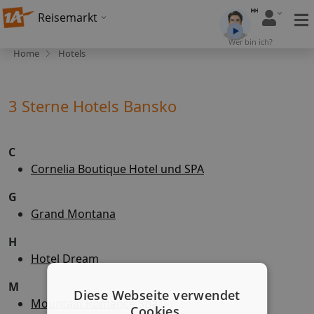
Reisemarkt
Wer bin ich?
Home
Hotels
3 Sterne Hotels Bansko
C
Cornelia Boutique Hotel und SPA
G
Grand Montana
H
Hotel Dream
M
Diese Webseite verwendet
Mountain Romance Spa
Cookies.