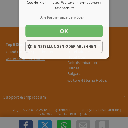
Cookie-Richtlinie zu.
Weitere Informationen /
Datenschutz
Alle Partner anzeigen
(602) →
OK
Top 5 Sterne Hotels
Top 4 Sterne Hotels
EINSTELLUNGEN ODER ABLEHNEN
Grand Hotel & Spa Primoretz
Hotel Mirage
Hotel Opal
weitere 5 Sterne Hotels
Bells (Kambanite)
Burgas
Bulgaria
weitere 4 Sterne Hotels
Support & Impressum
Copyright © 2000 - 2026 1A-Infosysteme.de | Content by: 1A-Reisemarkt.de |
07.08.2026
| CFo: No|PATH ( 0.442)