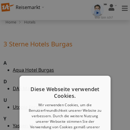
Reisemarkt
Wer bin ich?
Home
Hotels
3 Sterne Hotels Burgas
A
Aqua Hotel Burgas
D
DAS Marina Burgas Hotel
Diese Webseite verwendet
Cookies.
U
Wir verwenden Cookies, um die
Utopia Forest
Benutzerfreundlichkeit unserer Website zu
verbessern. Durch die weitere Nutzung
Y
unserer Webseite stimmen Sie der
Yassen Mng Apartments
Verwendung von Cookies gemäß unserer