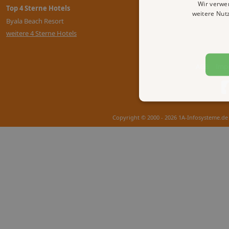
Wir verwe
Top 4 Sterne Hotels
weitere Nut
Byala Beach Resort
weitere 4 Sterne Hotels
AGB
Imp
Copyright © 2000 - 2026 1A-Infosysteme.de 