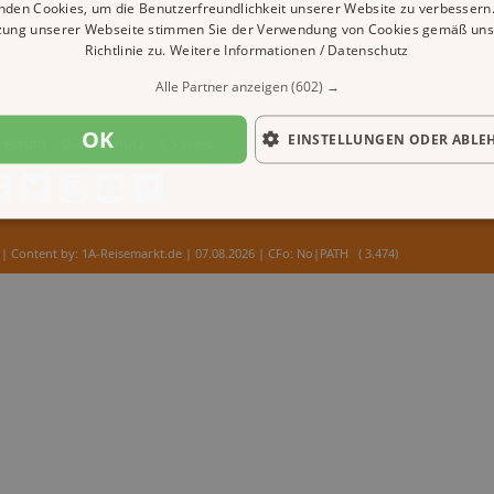
nden Cookies, um die Benutzerfreundlichkeit unserer Website zu verbessern.
zung unserer Webseite stimmen Sie der Verwendung von Cookies gemäß uns
Richtlinie zu.
Weitere Informationen / Datenschutz
Alle Partner anzeigen
(602) →
OK
EINSTELLUNGEN ODER ABLE
ressum
Datenschutz
Cookies
| Content by: 1A-Reisemarkt.de | 07.08.2026
| CFo: No|PATH ( 3.474)