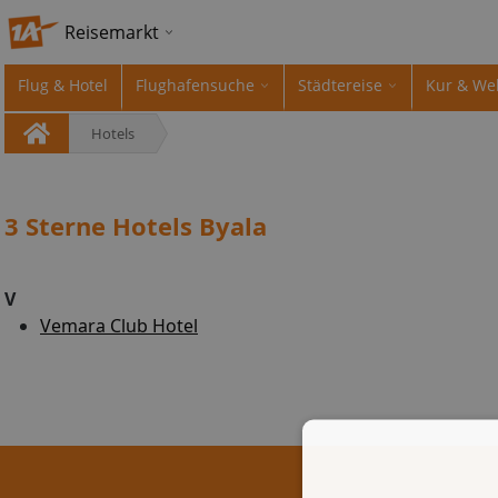
Reisemarkt
Flug & Hotel
Flughafensuche
Städtereise
Kur & We
Hotels
3 Sterne Hotels Byala
V
Vemara Club Hotel