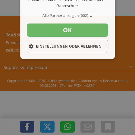
Datenschutz
Alle Partner anzeigen
(602) →
OK
Top 5 Sterne Hotels
Top 4 Sterne Hotels
Emerald Beach Resort
Hotel Perla
EINSTELLUNGEN ODER ABLEHNEN
weitere 5 Sterne Hotels
weitere 4 Sterne Hotels
Support & Impressum
Copyright © 2000 - 2026 1A-Infosysteme.de | Content by: 1A-Reisemarkt.de |
07.08.2026
| CFo: No|PATH ( 0.330)