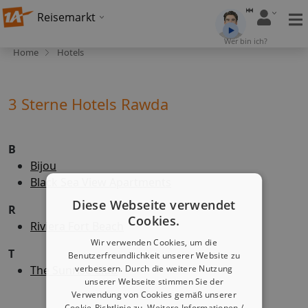
Reisemarkt
Wer bin ich?
Home
Hotels
3 Sterne Hotels Rawda
B
Bijou
Black Sea View Apartments
Diese Webseite verwendet
R
Cookies.
Riviera Fort Beach
Wir verwenden Cookies, um die
T
Benutzerfreundlichkeit unserer Website zu
The Sunrise Club
verbessern. Durch die weitere Nutzung
unserer Webseite stimmen Sie der
Verwendung von Cookies gemäß unserer
Cookie-Richtlinie zu.
Weitere Informationen /